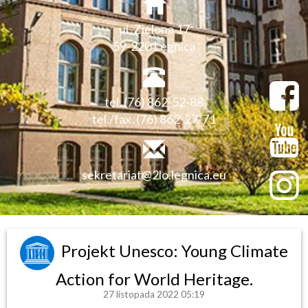
ul. Zielona 17
59-220 Legnica
tel. (76) 862-52-88
tel./fax. (76) 862-27-71
sekretariat@2lo.legnica.eu
Projekt Unesco: Young Climate
Action for World Heritage.
27 listopada 2022 05:19