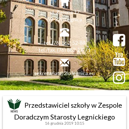
ul. Zielona 17
59-220 Legnica
tel. (76) 862-52-88
tel./fax. (76) 862-27-71
sekretariat@2lo.legnica.eu
Przedstawiciel szkoły w Zespole
Doradczym Starosty Legnickiego
16 grudnia 2019 10:15