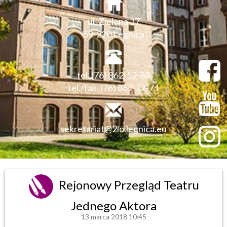
ul. Zielona 17
59-220 Legnica
tel. (76) 862-52-88
tel./fax. (76) 862-27-71
sekretariat@2lo.legnica.eu
Rejonowy Przegląd Teatru
Jednego Aktora
13 marca 2018 10:45