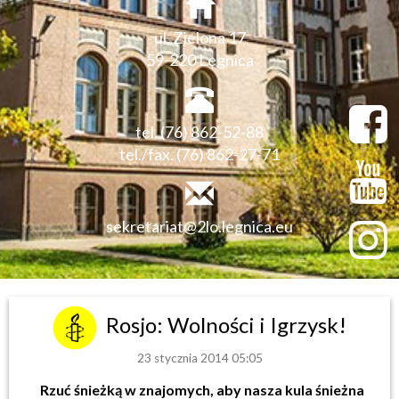
ul. Zielona 17
59-220 Legnica
tel. (76) 862-52-88
tel./fax. (76) 862-27-71
sekretariat@2lo.legnica.eu
Rosjo: Wolności i Igrzysk!
23 stycznia 2014 05:05
Rzuć śnieżką w znajomych, aby nasza kula śnieżna