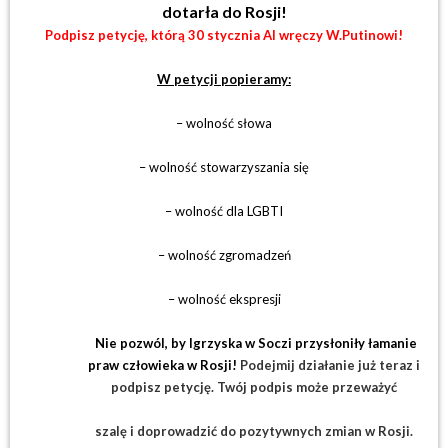
dotarła do Rosji!
Podpisz petycję, którą 30 stycznia AI wręczy W.Putinowi!
W petycji popieramy:
– wolność słowa
– wolność stowarzyszania się
– wolność dla LGBTI
– wolność zgromadzeń
– wolność ekspresji
Nie pozwól, by Igrzyska w Soczi przysłoniły łamanie
praw człowieka w Rosji!
Podejmij działanie już teraz i
podpisz petycję. Twój podpis może przeważyć
szalę i doprowadzić do pozytywnych zmian w Rosji.