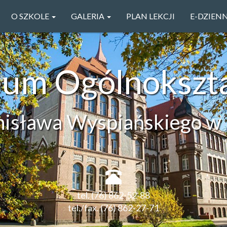
O SZKOLE
GALERIA
PLAN LEKCJI
E-DZIEN
ceum Ogólnokszt
anisława Wyspiańskiego w 
tel. (76) 862-52-88
tel./fax. (76) 862-27-71