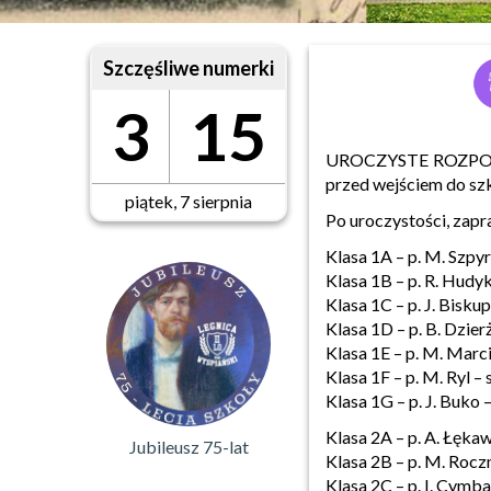
Szczęśliwe numerki
3
15
UROCZYSTE ROZPOCZĘ
przed wejściem do szk
piątek, 7 sierpnia
Po uroczystości, zap
Klasa 1A – p. M. Szpyr
Klasa 1B – p. R. Hudyk
Klasa 1C – p. J. Biskup
Klasa 1D – p. B. Dzier
Klasa 1E – p. M. Marc
Klasa 1F – p. M. Ryl – 
Klasa 1G – p. J. Buko 
Klasa 2A – p. A. Łękaw
Jubileusz 75-lat
Klasa 2B – p. M. Roczn
Klasa 2C – p. I. Cymba