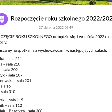
Rozpoczęcie roku szkolnego 2022/20
27 sierpnia 2022 09:49
CIE ROKU SZKOLNEGO odbędzie się 1 września 2022 r. o god
oły.
raszamy na spotkania z wychowawcami w następujących salach:
ka – sala 211
a – sala 210
 – sala 202
żyk – sala 107
inowska – sala 201
sala 16
– sala 310
ski – sala 115
ik – sala 112
lak – Basałyga – sala 308