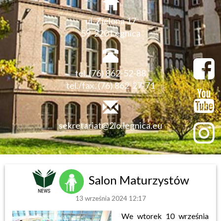
ul. Zielona 17
59-220 Legnica
tel. (76) 862-52-88
tel./fax. (76) 862-27-71
sekretariat@2lo.legnica.eu
Salon Maturzystów
13 września 2024 12:17
We wtorek 10 września