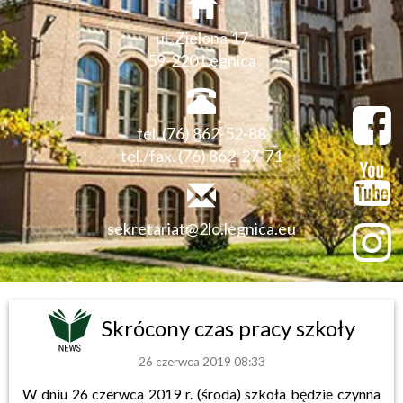
ul. Zielona 17
59-220 Legnica
tel. (76) 862-52-88
tel./fax. (76) 862-27-71
sekretariat@2lo.legnica.eu
Skrócony czas pracy szkoły
26 czerwca 2019 08:33
W dniu 26 czerwca 2019 r. (środa) szkoła będzie czynna