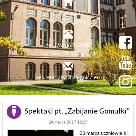
ul. Zielona 17
59-220 Legnica
tel. (76) 862-52-88
tel./fax. (76) 862-27-71
sekretariat@2lo.legnica.eu
Spektakl pt. „Zabijanie Gomułki”
24 marca 2017 12:29
23 marca uczniowie kl.