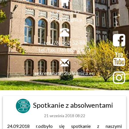
ul. Zielona 17
59-220 Legnica
tel. (76) 862-52-88
tel./fax. (76) 862-27-71
sekretariat@2lo.legnica.eu
Spotkanie z absolwentami
21 września 2018 08:22
24.09.2018 r.odbyło się spotkanie z naszymi