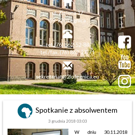
ul. Zielona 17
59-220 Legnica
tel. (76) 862-52-88
tel./fax. (76) 862-27-71
sekretariat@2lo.legnica.eu
Spotkanie z absolwentem
3 grudnia 2018 03:03
W dniu 30.11.2018