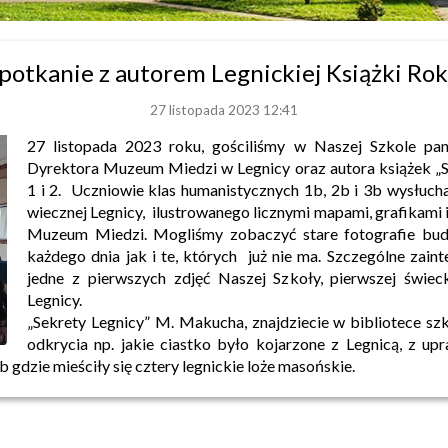
potkanie z autorem Legnickiej Książki Ro
27 listopada 2023 12:41
27 listopada 2023 roku, gościliśmy w Naszej Szkole p
Dyrektora Muzeum Miedzi w Legnicy oraz autora książek „S
1 i 2. Uczniowie klas humanistycznych 1b, 2b i 3b wysłucha
wiecznej Legnicy, ilustrowanego licznymi mapami, grafikami 
Muzeum Miedzi. Mogliśmy zobaczyć stare fotografie bu
każdego dnia jak i te, których już nie ma. Szczególne zain
jedne z pierwszych zdjęć Naszej Szkoły, pierwszej świec
Legnicy.
„Sekrety Legnicy” M. Makucha, znajdziecie w bibliotece sz
odkrycia np. jakie ciastko było kojarzone z Legnicą, z u
ub gdzie mieściły się cztery legnickie loże masońskie.