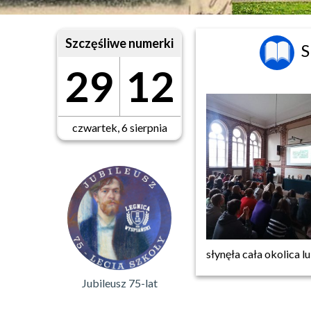
Szczęśliwe numerki
S
29
12
czwartek, 6 sierpnia
słynęła cała okolica l
Jubileusz 75-lat