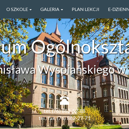
O SZKOLE
GALERIA
PLAN LEKCJI
E-DZIEN
ceum Ogólnokszt
anisława Wyspiańskiego w 
tel. (76) 862-52-88
tel./fax. (76) 862-27-71