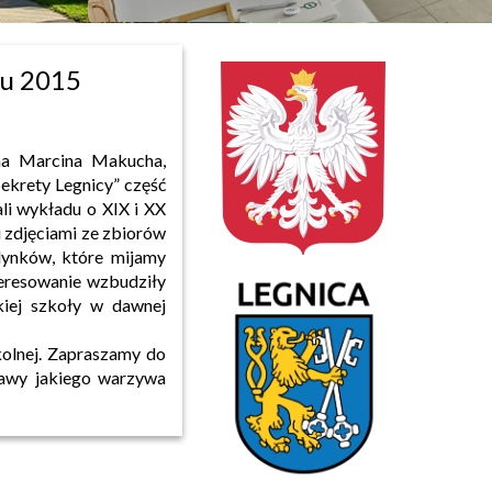
ku 2015
ana Marcina Makucha,
ekrety Legnicy” część
li wykładu o XIX i XX
i zdjęciami ze zbiorów
dynków, które mijamy
teresowanie wzbudziły
kiej szkoły w dawnej
kolnej. Zapraszamy do
prawy jakiego warzywa