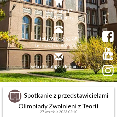
ul. Zielona 17
59-220 Legnica
tel. (76) 862-52-88
tel./fax. (76) 862-27-71
sekretariat@2lo.legnica.eu
Spotkanie z przedstawicielami
Olimpiady Zwolnieni z Teorii
27 września 2023 02:10