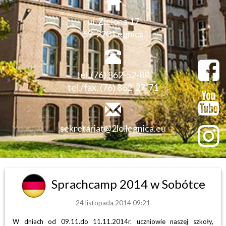
ul. Zielona 17
59-220 Legnica
tel. (76) 862-52-88
tel./fax. (76) 862-27-71
sekretariat@2lo.legnica.eu
Sprachcamp 2014 w Sobótce
24 listopada 2014 09:21
W dniach od 09.11.do 11.11.2014r. uczniowie naszej szkoły,