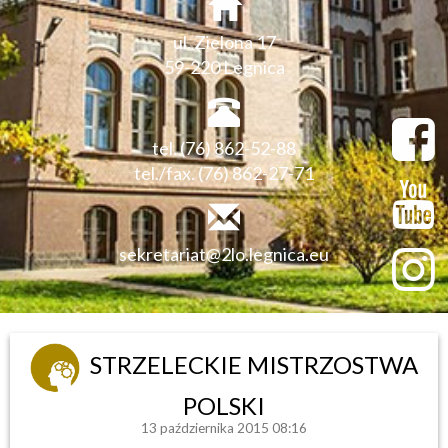
ul. Zielona 17
59-220 Legnica
tel. (76) 862-52-88
tel./fax. (76) 862-27-71
sekretariat@2lo.legnica.eu
STRZELECKIE MISTRZOSTWA
POLSKI
13 października 2015 08:16