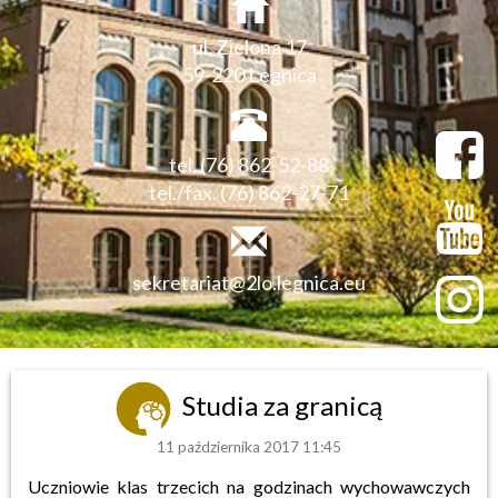
ul. Zielona 17
59-220 Legnica
tel. (76) 862-52-88
tel./fax. (76) 862-27-71
sekretariat@2lo.legnica.eu
Studia za granicą
11 października 2017 11:45
Uczniowie klas trzecich na godzinach wychowawczych