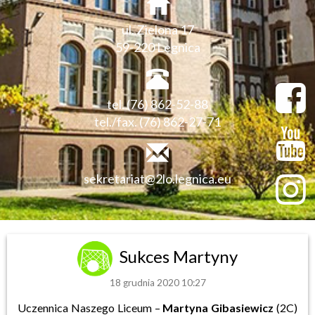
ul. Zielona 17
59-220 Legnica
tel. (76) 862-52-88
tel./fax. (76) 862-27-71
sekretariat@2lo.legnica.eu
Sukces Martyny
18 grudnia 2020 10:27
Uczennica Naszego Liceum –
Martyna Gibasiewicz
(2C)