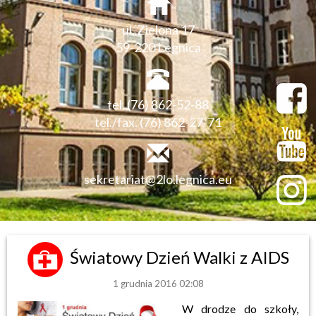
ul. Zielona 17
59-220 Legnica
tel. (76) 862-52-88
tel./fax. (76) 862-27-71
sekretariat@2lo.legnica.eu
Światowy Dzień Walki z AIDS
1 grudnia 2016 02:08
W drodze do szkoły,