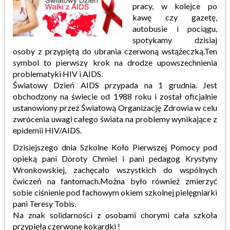
pracy, w kolejce po
kawę czy gazetę,
autobusie i pociągu,
spotykamy dzisiaj
osoby z przypiętą do ubrania czerwoną wstążeczką.Ten
symbol to pierwszy krok na drodze upowszechnienia
problematyki HIV i AIDS.
Światowy Dzień AIDS przypada na 1 grudnia. Jest
obchodzony na świecie od 1988 roku i został oficjalnie
ustanowiony przez Światową Organizację Zdrowia w celu
zwrócenia uwagi całego świata na problemy wynikające z
epidemii HIV/AIDS.
Dzisiejszego dnia Szkolne Koło Pierwszej Pomocy pod
opieką pani Doroty Chmiel i pani pedagog Krystyny
Wronkowskiej, zachęcało wszystkich do wspólnych
ćwiczeń na fantomach.Można było również zmierzyć
sobie ciśnienie pod fachowym okiem szkolnej pielęgniarki
pani Teresy Tobis.
Na znak solidarności z osobami chorymi cała szkoła
przypięła czerwone kokardki !