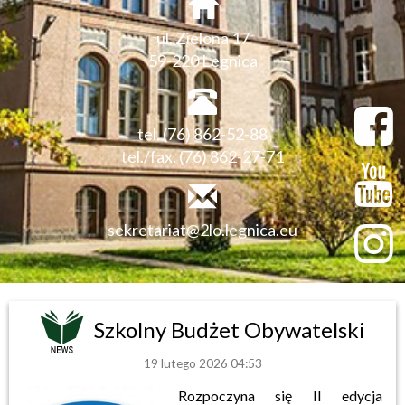
ul. Zielona 17
59-220 Legnica
tel. (76) 862-52-88
tel./fax. (76) 862-27-71
sekretariat@2lo.legnica.eu
Szkolny Budżet Obywatelski
19 lutego 2026 04:53
Rozpoczyna się II edycja