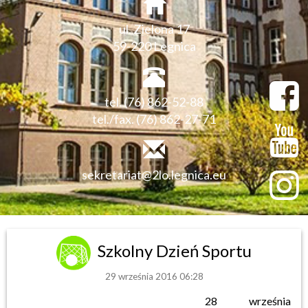
ul. Zielona 17
59-220 Legnica
tel. (76) 862-52-88
tel./fax. (76) 862-27-71
sekretariat@2lo.legnica.eu
Szkolny Dzień Sportu
29 września 2016 06:28
28 września