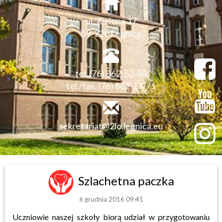
ul. Zielona 17
59-220 Legnica
tel. (76) 862-52-88
tel./fax. (76) 862-27-71
sekretariat@2lo.legnica.eu
Szlachetna paczka
6 grudnia 2016 09:41
Uczniowie naszej szkoły biorą udział w przygotowaniu