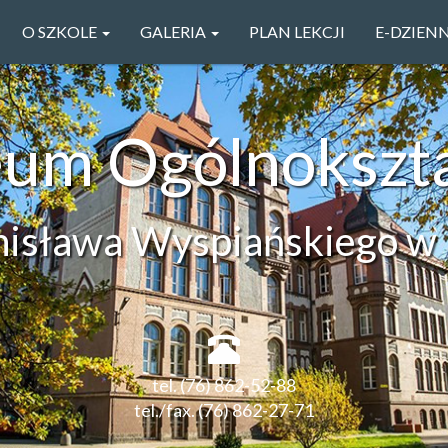
O SZKOLE
GALERIA
PLAN LEKCJI
E-DZIEN
ceum Ogólnokszt
anisława Wyspiańskiego w 
tel. (76) 862-52-88
tel./fax. (76) 862-27-71