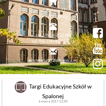
ul. Zielona 17
59-220 Legnica
tel. (76) 862-52-88
tel./fax. (76) 862-27-71
sekretariat@2lo.legnica.eu
Targi Edukacyjne Szkół w
Spalonej
6 marca 2017 12:30