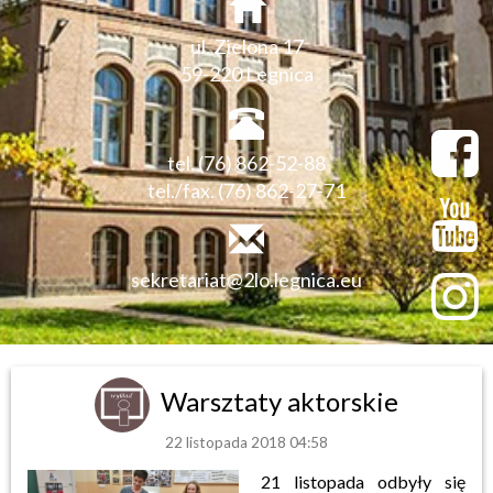
ul. Zielona 17
59-220 Legnica
tel. (76) 862-52-88
tel./fax. (76) 862-27-71
sekretariat@2lo.legnica.eu
Warsztaty aktorskie
22 listopada 2018 04:58
21 listopada odbyły się