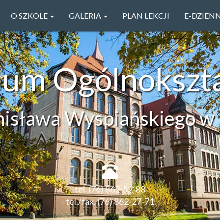
O SZKOLE
GALERIA
PLAN LEKCJI
E-DZIEN
ceum Ogólnokszt
anisława Wyspiańskiego w 
tel. (76) 862-52-88
tel./fax. (76) 862-27-71