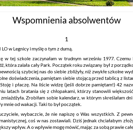
Wspomnienia absolwentów
1
 LO w Legnicy i myślę o tym z dumą.
 szkole zaczynałam w trudnym wrześniu 1977. Czemu by
ź, która zalała cały Park. Początek roku związany był z porząd
 pewnością szybciej nas do siebie zbliżyły, niż zwykłe szkolne wy
lne doświadczenia, pamiętam siebie stojącą przed tablicą z list
Stoję i płaczę. Na liście widzę (jeśli dobrze pamiętam!) 42 naz
latach bratania się z chłopakami, którzy stanowili większość 
 zmiażdżyła. Zrobiłam sobie kalendarz, w którym skreślałam dni
iły mnie od wakacji. Taki to był początek.
, wybaczcie, że nie napiszę o Was wszystkich. Z pewnoś
manistycznej, coś w nas zostawiali. Dziś jednak chciałabym złoż
większy wpływ. A o wpływie mogę mówić, mając za sobą prawie cał