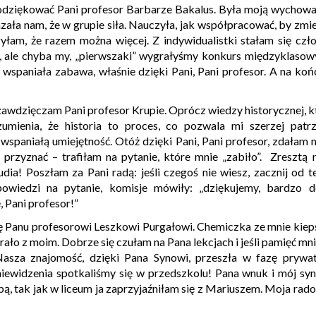
ować Pani profesor Barbarze Bakalus. Była moją wychowawcz
zała nam, że w grupie siła. Nauczyła, jak współpracować, by zmier
zyłam, że razem można więcej. Z indywidualistki stałam się cz
 ale chyba my, „pierwszaki” wygrałyśmy konkurs międzyklasowy
 wspaniała zabawa, właśnie dzięki Pani, Pani profesor. A na ko
ęczam Pani profesor Krupie. Oprócz wiedzy historycznej, któr
zumienia, że historia to proces, co pozwala mi szerzej patrz
spaniałą umiejętność. Otóż dzięki Pani, Pani profesor, zdałam ma
przyznać – trafiłam na pytanie, które mnie „zabiło”. Zresztą n
udia! Poszłam za Pani radą: jeśli czegoś nie wiesz, zacznij od 
owiedzi na pytanie, komisje mówiły: „dziękujemy, bardzo 
 Pani profesor!”
u profesorowi Leszkowi Purgałowi. Chemiczka ze mnie kiepsk
ło z moim. Dobrze się czułam na Pana lekcjach i jeśli pamięć mnie 
sza znajomość, dzięki Pana Synowi, przeszła w fazę prywat
niewidzenia spotkaliśmy się w przedszkolu! Pana wnuk i mój syn 
sobą, tak jak w liceum ja zaprzyjaźniłam się z Mariuszem. Moja rad