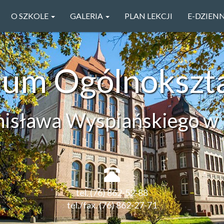
O SZKOLE
GALERIA
PLAN LEKCJI
E-DZIEN
ceum Ogólnokszt
anisława Wyspiańskiego w 
tel. (76) 862-52-88
tel./fax. (76) 862-27-71