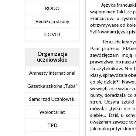
Języka francuskiego 
RODO
wspominam fakt, że 
Francuzowi o system
Redakcja strony
otrzymywane od koleża
Szlifowałam język pis
COVID
Teraz chciałabym nap
Pani profesor Elżbie
Organizacje
zawdzięczam moją m
uczniowskie
prawdziwa, bo nasza w
ilu czytelników. Nie
Amnesty International
klasy, sprawdzała obe
co się dzieje?” Nawet
Gazetka szkolna „Tuba”
wewnętrznie wzburzon
bunty, doradzała co 
Samorząd Uczniowski
stron. Uczyła sztuki
mówiła: „tylko nie 
Wolontariat
siebie… Dziś, u sch
uważałam zawsze tow
TPD
jak moim potyczkom to