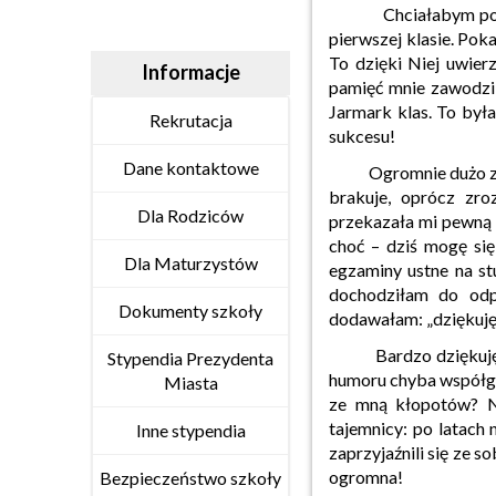
Chciałabym podzięk
pierwszej klasie. Poka
To dzięki Niej uwier
Informacje
pamięć mnie zawodzi,
Jarmark klas. To była
Rekrutacja
sukcesu!
Dane kontaktowe
Ogromnie dużo zawdzi
brakuje, oprócz zro
Dla Rodziców
przekazała mi pewną w
choć – dziś mogę się 
Dla Maturzystów
egzaminy ustne na st
dochodziłam do odp
Dokumenty szkoły
dodawałam: „dziękuję,
Bardzo dziękuję Pan
Stypendia Prezydenta
humoru chyba współgra
Miasta
ze mną kłopotów? Na
tajemnicy: po latach 
Inne stypendia
zaprzyjaźnili się ze 
ogromna!
Bezpieczeństwo szkoły