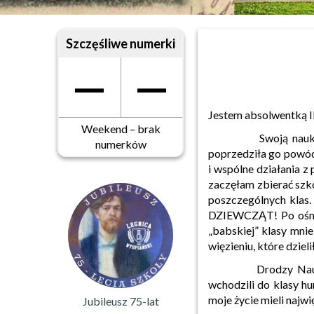
Szczęśliwe numerki
—
—
Jestem absolwentką II
Weekend – brak
Swoją naukę w tej
numerków
poprzedziła go powód
i wspólne działania z
zaczęłam zbierać szko
poszczególnych klas. 
DZIEWCZĄT! Po ośmiu 
„babskiej” klasy mnie
więzieniu, które dziel
Drodzy Nauczyciele
wchodzili do klasy hu
moje życie mieli naj
Jubileusz 75-lat