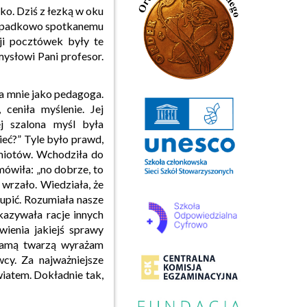
o. Dziś z łezką w oku
zypadkowo spotkanemu
ji pocztówek były te
mysłowi Pani profesor.
a mnie jako pedagoga.
 ceniła myślenie. Jej
j szalona myśl była
ieć?” Tyle było prawd,
dmiotów. Wchodziła do
mówiła: „no dobrze, to
 wrzało. Wiedziała, że
upić. Rozumiała nasze
kazywała racje innych
wienia jakiejś sprawy
 samą twarzą wyrażam
cy. Za najważniejsze
atem. Dokładnie tak,