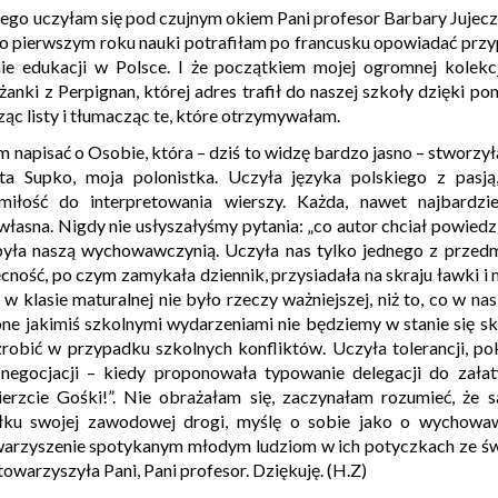
uczyłam się pod czujnym okiem Pani profesor Barbary Jujeczk
po pierwszym roku nauki potrafiłam po francusku opowiadać pr
ie edukacji w Polsce. I że początkiem mojej ogromnej kolekc
nki z Perpignan, której adres trafił do naszej szkoły dzięki po
ząc listy i tłumacząc te, które otrzymywałam.
isać o Osobie, która – dziś to widzę bardzo jasno – stworzył
ta Supko, moja polonistka. Uczyła języka polskiego z pasją,
iłość do interpretowania wierszy. Każda, nawet najbardzie
łasna. Nigdy nie usłyszałyśmy pytania: „co autor chciał powiedz
 była naszą wychowawczynią. Uczyła nas tylko jednego z prze
cność, po czym zamykała dziennik, przysiadała na skraju ławki i 
 w klasie maturalnej nie było rzeczy ważniejszej, niż to, co w nas
e jakimiś szkolnymi wydarzeniami nie będziemy w stanie się sk
zrobić w przypadku szkolnych konfliktów. Uczyła tolerancji, po
 negocjacji – kiedy proponowała typowanie delegacji do załat
bierzcie Gośki!”. Nie obrażałam się, zaczynałam rozumieć, że
yłku swojej zawodowej drogi, myślę o sobie jako o wychowaw
arzyszenie spotykanym młodym ludziom w ich potyczkach ze świ
warzyszyła Pani, Pani profesor. Dziękuję. (H.Z)