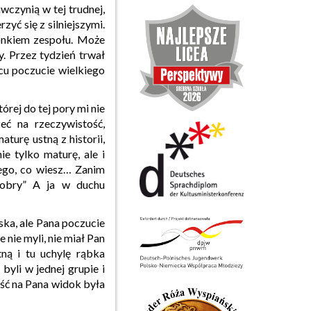
ynią w tej trudnej,
zyć się z silniejszymi.
łonkiem zespołu. Może
. Przez tydzień trwał
ńcu poczucie wielkiego
ej do tej pory mi nie
eć na rzeczywistość,
turę ustną z historii,
ie tylko maturę, ale i
tego, co wiesz… Zanim
dobry” A ja w duchu
a, ale Pana poczucie
nie myli, nie miał Pan
ną i tu uchylę rąbka
byli w jednej grupie i
ość na Pana widok była