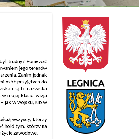
ł trudny? Ponieważ
kowaniem jego terenów
darzenia. Zanim jednak
ami osób przyjętych do
wiska i są to nazwiska
w mojej klasie, wizja
 – jak w wojsku, lub w
cią wszyscy, którzy
yć hołd tym, którzy na
e życie zawodowe.