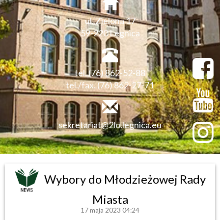
ul. Zielona 17
59-220 Legnica
tel. (76) 862-52-88
tel./fax. (76) 862-27-71
sekretariat@2lo.legnica.eu
Wybory do Młodzieżowej Rady
Miasta
17 maja 2023 04:24