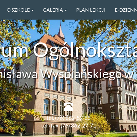
O SZKOLE
GALERIA
PLAN LEKCJI
E-DZIEN
ceum Ogólnokszt
anisława Wyspiańskiego w 
tel. (76) 862-52-88
tel./fax. (76) 862-27-71