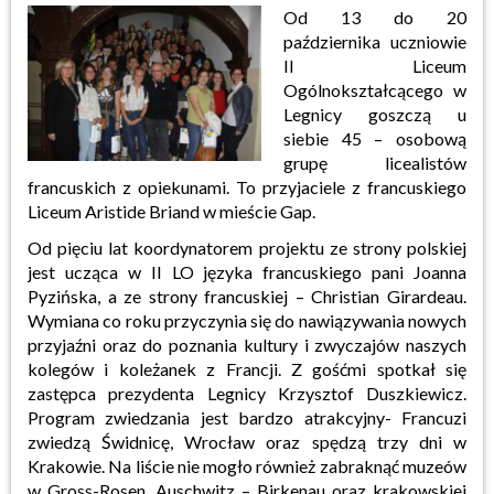
Od 13 do 20
października uczniowie
II Liceum
Ogólnokształcącego w
Legnicy goszczą u
siebie 45 – osobową
grupę licealistów
francuskich z opiekunami. To przyjaciele z francuskiego
Liceum Aristide Briand w mieście Gap.
Od pięciu lat koordynatorem projektu ze strony polskiej
jest ucząca w II LO języka francuskiego pani Joanna
Pyzińska, a ze strony francuskiej – Christian Girardeau.
Wymiana co roku przyczynia się do nawiązywania nowych
przyjaźni oraz do poznania kultury i zwyczajów naszych
kolegów i koleżanek z Francji. Z gośćmi spotkał się
zastępca prezydenta Legnicy Krzysztof Duszkiewicz.
Program zwiedzania jest bardzo atrakcyjny- Francuzi
zwiedzą Świdnicę, Wrocław oraz spędzą trzy dni w
Krakowie. Na liście nie mogło również zabraknąć muzeów
w Gross-Rosen, Auschwitz – Birkenau oraz krakowskiej