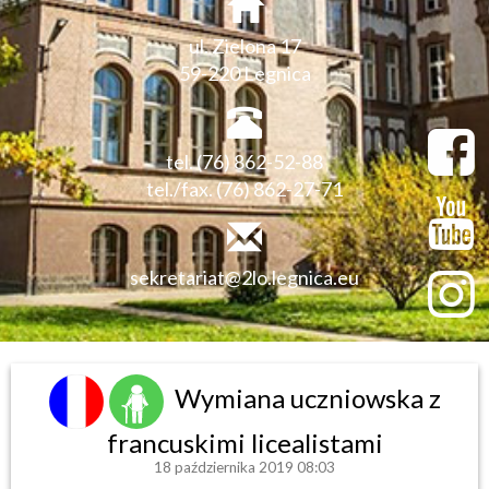
ul. Zielona 17
59-220 Legnica
tel. (76) 862-52-88
tel./fax. (76) 862-27-71
sekretariat@2lo.legnica.eu
Wymiana uczniowska z
francuskimi licealistami
18 października 2019 08:03