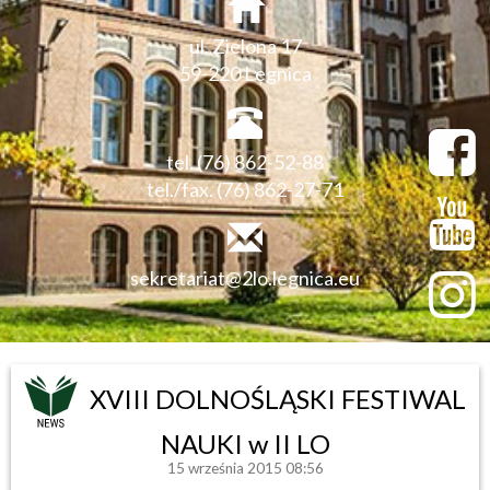
ul. Zielona 17
59-220 Legnica
tel. (76) 862-52-88
tel./fax. (76) 862-27-71
sekretariat@2lo.legnica.eu
XVIII DOLNOŚLĄSKI FESTIWAL
NAUKI w II LO
15 września 2015 08:56