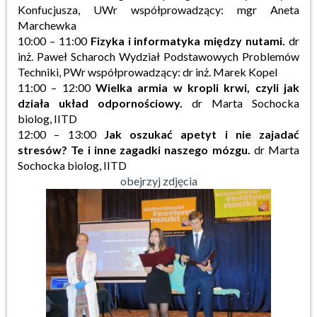
Konfucjusza, UWr współprowadzący: mgr Aneta
Marchewka
10:00 – 11:00
Fizyka i informatyka między nutami.
dr
inż. Paweł Scharoch Wydział Podstawowych Problemów
Techniki, PWr współprowadzący: dr inż. Marek Kopel
11:00 – 12:00
Wielka armia w kropli krwi, czyli jak
działa układ odpornościowy.
dr Marta Sochocka
biolog, IITD
12:00 – 13:00
Jak oszukać apetyt i nie zajadać
stresów? Te i inne zagadki naszego mózgu.
dr Marta
Sochocka biolog, IITD
obejrzyj zdjęcia