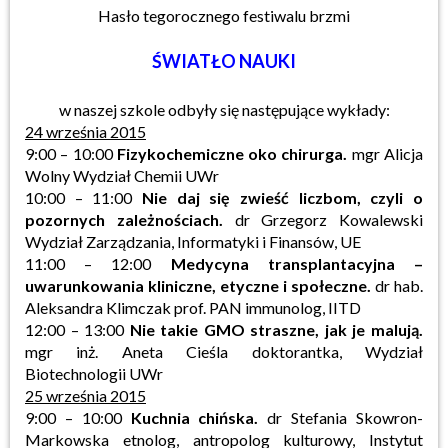
Hasło tegorocznego festiwalu brzmi
ŚWIATŁO NAUKI
w naszej szkole odbyły się następujące wykłady:
24 września 2015
9:00 – 10:00
Fizykochemiczne oko chirurga.
mgr Alicja
Wolny Wydział Chemii UWr
10:00 – 11:00
Nie daj się zwieść liczbom, czyli o
pozornych zależnościach.
dr Grzegorz Kowalewski
Wydział Zarządzania, Informatyki i Finansów, UE
11:00 – 12:00
Medycyna transplantacyjna –
uwarunkowania kliniczne, etyczne i społeczne.
dr hab.
Aleksandra Klimczak prof. PAN immunolog, IITD
12:00 – 13:00
Nie takie GMO straszne, jak je malują.
mgr inż. Aneta Cieśla doktorantka, Wydział
Biotechnologii UWr
25 września 2015
9:00 – 10:00
Kuchnia chińska.
dr Stefania Skowron-
Markowska etnolog, antropolog kulturowy, Instytut