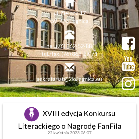
ul. Zielona 17
59-220 Legnica
tel. (76) 862-52-88
tel./fax. (76) 862-27-71
sekretariat@2lo.legnica.eu
XVIII edycja Konkursu
Literackiego o Nagrodę FanFila
22 kwietnia 2023 06:07