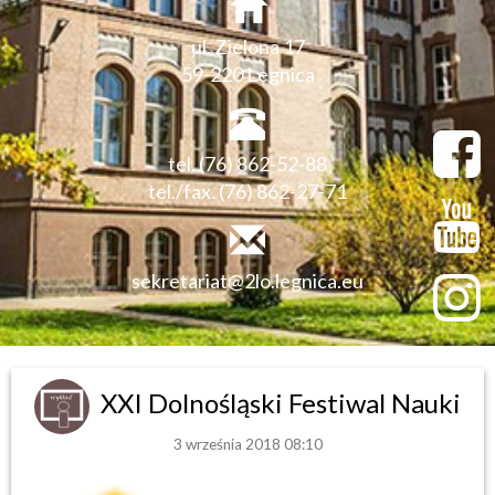
ul. Zielona 17
59-220 Legnica
tel. (76) 862-52-88
tel./fax. (76) 862-27-71
sekretariat@2lo.legnica.eu
XXI Dolnośląski Festiwal Nauki
3 września 2018 08:10