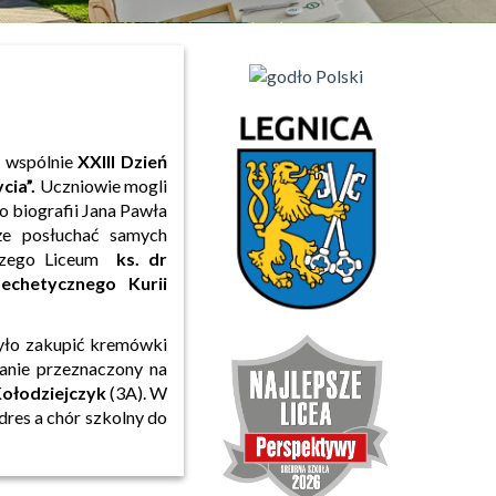
y wspólnie
XXIII Dzień
cia”.
Uczniowie mogli
o biografii Jana Pawła
że posłuchać samych
aszego Liceum
ks. dr
echetycznego Kurii
yło zakupić kremówki
tanie przeznaczony na
ołodziejczyk
(3A). W
dres a chór szkolny do