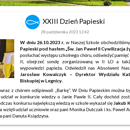
XXIII Dzień Papieski
28 października 2023 12:42
W dniu 26.10.2023 r.
w Naszej Szkole obchodziliśm
Papieski pod hasłem „Św. Jan Paweł II Cywilizacja ży
posłuchać występu szkolnego chóru, odświeżyć pamięć 
II, obejrzeć sondę zorganizowaną w II LO a tak
wypowiedzi papieża. Odwiedził nas Absolwent N
Jarosław Kowalczyk – Dyrektor Wydziału Kat
Biskupiej w Legnicy
.
 wraz z chórem odśpiewali „Barkę”. W Dniu Papieskim można b
 udział w konkursie wiedzy o Janie Pawle II. Cały dochód zos
odczas konkursu największą wiedzą w szkole wykazał się
Jakub K
a wzięli udział uczniowie oraz pani Monika Dutczak i ks. Paweł A
 pani Danuta Ksiądzyna.