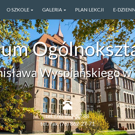
O SZKOLE
GALERIA
PLAN LEKCJI
E-DZIEN
ceum Ogólnokszt
anisława Wyspiańskiego w 
tel. (76) 862-52-88
tel./fax. (76) 862-27-71