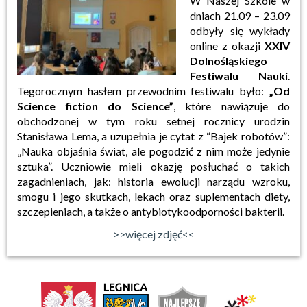
W Naszej Szkole w
dniach 21.09 – 23.09
odbyły się wykłady
online z okazji
XXIV
Dolnośląskiego
Festiwalu Nauki
.
Tegorocznym hasłem przewodnim festiwalu było:
„Od
Science fiction do Science”
, które nawiązuje do
obchodzonej w tym roku setnej rocznicy urodzin
Stanisława Lema, a uzupełnia je cytat z “Bajek robotów”:
„Nauka objaśnia świat, ale pogodzić z nim może jedynie
sztuka”. Uczniowie mieli okazję posłuchać o takich
zagadnieniach, jak: historia ewolucji narządu wzroku,
smogu i jego skutkach, lekach oraz suplementach diety,
szczepieniach, a także o antybiotykoodporności bakterii.
>>więcej zdjęć<<