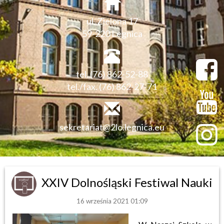
ul. Zielona 17
59-220 Legnica
tel. (76) 862-52-88
tel./fax. (76) 862-27-71
sekretariat@2lo.legnica.eu
XXIV Dolnośląski Festiwal Nauki
16 września 2021 01:09