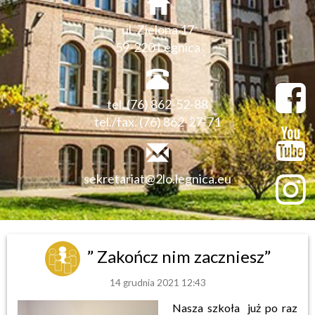
ul. Zielona 17
59-220 Legnica
tel. (76) 862-52-88
tel./fax. (76) 862-27-71
sekretariat@2lo.legnica.eu
” Zakończ nim zaczniesz”
14 grudnia 2021 12:43
Nasza szkoła już po raz