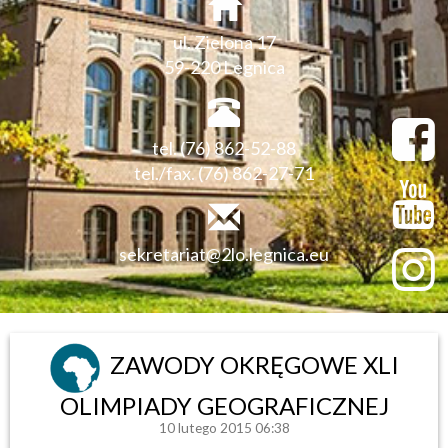
ul. Zielona 17
59-220 Legnica
tel. (76) 862-52-88
tel./fax. (76) 862-27-71
sekretariat@2lo.legnica.eu
ZAWODY OKRĘGOWE XLI
OLIMPIADY GEOGRAFICZNEJ
10 lutego 2015 06:38