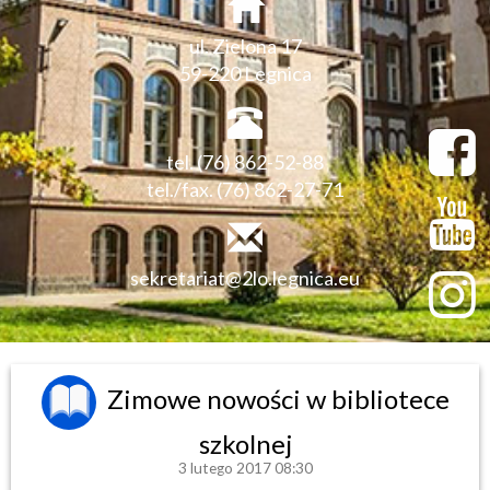
ul. Zielona 17
59-220 Legnica
tel. (76) 862-52-88
tel./fax. (76) 862-27-71
sekretariat@2lo.legnica.eu
Zimowe nowości w bibliotece
szkolnej
3 lutego 2017 08:30