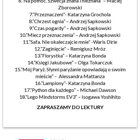
6.”Na północ. Szwecja znana i nieznana” – Maciej
Zborowski
7.”Przeznaczeni”- Katarzyna Grochola
8.”Chrzest ognia” – Andrzej Sapkowski
9.”Czas pogardy” – Andrzej Sapkowski
10.”Miecz przeznaczenia” – Andrzej Sapkowski
11.”Safa. Nie okaleczajcie mnie” -Waris Dirie
12.”Zaginięcie” – Remigiusz Mróz
13.”Florystka” – Katarzyna Bonda
14.”Księgi Jakubowe” – Olga Tokarczuk
15.”Mój Paryż. Słynni paryżanie opowiadają o swoim
mieście” – Alessandra Mattanza
16.”Lampiony”- Katarzyna Bonda
17.”Python dla każdego” – Michael Dawson
18.”Lego Mindstorms EV3″ – Isogawa Yoshihito
ZAPRASZAMY DO LEKTURY