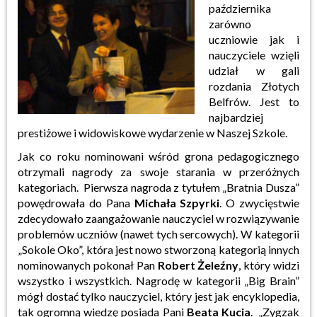
października
zarówno
uczniowie jak i
nauczyciele wzięli
udział w gali
rozdania Złotych
Belfrów. Jest to
najbardziej
prestiżowe i widowiskowe wydarzenie w Naszej Szkole.
Jak co roku nominowani wśród grona pedagogicznego
otrzymali nagrody za swoje starania w przeróżnych
kategoriach. Pierwsza nagroda z tytułem „Bratnia Dusza”
powędrowała do Pana
Michała Szpyrki
. O zwycięstwie
zdecydowało zaangażowanie nauczyciel w rozwiązywanie
problemów uczniów (nawet tych sercowych). W kategorii
„Sokole Oko”, która jest nowo stworzoną kategorią innych
nominowanych pokonał Pan
Robert Żeleźny
, który widzi
wszystko i wszystkich. Nagrodę w kategorii „Big Brain”
mógł dostać tylko nauczyciel, który jest jak encyklopedia,
tak ogromną wiedzę posiada Pani
Beata Kucia
. „Zygzak