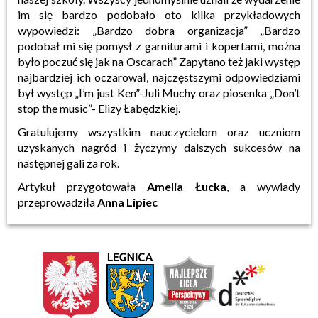
im się bardzo podobało oto kilka przykładowych
wypowiedzi: „Bardzo dobra organizacja” „Bardzo
podobał mi się pomysł z garniturami i kopertami, można
było poczuć się jak na Oscarach” Zapytano też jaki występ
najbardziej ich oczarował, najczęstszymi odpowiedziami
był występ „I’m just Ken”-Juli Muchy oraz piosenka „Don’t
stop the music”- Elizy Łabędzkiej.
Gratulujemy wszystkim nauczycielom oraz uczniom
uzyskanych nagród i życzymy dalszych sukcesów na
następnej gali za rok.
Artykuł przygotowała
Amelia Łucka
, a wywiady
przeprowadziła
Anna Lipiec