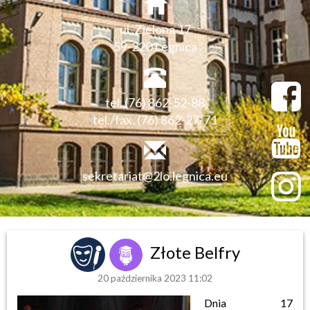
ul. Zielona 17
59-220 Legnica
tel. (76) 862-52-88
tel./fax. (76) 862-27-71
sekretariat@2lo.legnica.eu
Złote Belfry
20 października 2023 11:02
Dnia 17