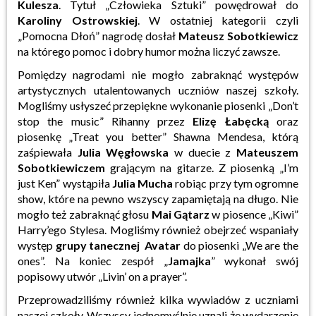
Kulesza
. Tytuł „Człowieka Sztuki” powędrował do
Karoliny Ostrowskiej
. W ostatniej kategorii czyli
„Pomocna Dłoń” nagrodę dosłał
Mateusz Sobotkiewicz
na którego pomoc i dobry humor można liczyć zawsze.
Pomiędzy nagrodami nie mogło zabraknąć występów
artystycznych utalentowanych uczniów naszej szkoły.
Mogliśmy usłyszeć przepiękne wykonanie piosenki „Don’t
stop the music” Rihanny przez
Elizę Łabęcką
oraz
piosenkę „Treat you better” Shawna Mendesa, którą
zaśpiewała
Julia Węgłowska
w duecie z
Mateuszem
Sobotkiewiczem
grającym na gitarze. Z piosenką „I’m
just Ken” wystąpiła
Julia Mucha
robiąc przy tym ogromne
show, które na pewno wszyscy zapamiętają na długo. Nie
mogło też zabraknąć głosu
Mai Gątarz
w piosence „Kiwi”
Harry’ego Stylesa. Mogliśmy również obejrzeć wspaniały
występ
grupy tanecznej Avatar
do piosenki „We are the
ones”. Na koniec zespół „
Jamajka
” wykonał swój
popisowy utwór „Livin’ on a prayer”.
Przeprowadziliśmy również kilka wywiadów z uczniami
naszej szkoły. Wszyscy jednomyślnie uznali że wydarzenie