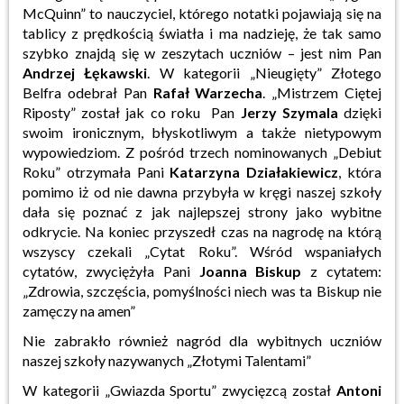
McQuinn” to nauczyciel, którego notatki pojawiają się na
tablicy z prędkością światła i ma nadzieję, że tak samo
szybko znajdą się w zeszytach uczniów – jest nim Pan
Andrzej Łękawski
. W kategorii „Nieugięty” Złotego
Belfra odebrał Pan
Rafał Warzecha
.
„Mistrzem Ciętej
Riposty” został jak co roku Pan
Jerzy Szymala
dzięki
swoim ironicznym, błyskotliwym a także nietypowym
wypowiedziom. Z pośród trzech nominowanych „Debiut
Roku” otrzymała Pani
Katarzyna Działakiewicz
, która
pomimo iż od nie dawna przybyła w kręgi naszej szkoły
dała się poznać z jak najlepszej strony jako wybitne
odkrycie. Na koniec przyszedł czas na nagrodę na którą
wszyscy czekali „Cytat Roku”. Wśród wspaniałych
cytatów, zwyciężyła Pani
Joanna Biskup
z cytatem:
„Zdrowia, szczęścia, pomyślności niech was ta Biskup nie
zamęczy na amen”
Nie zabrakło również nagród dla wybitnych uczniów
naszej szkoły nazywanych „Złotymi Talentami”
W kategorii „Gwiazda Sportu” zwycięzcą został
Antoni