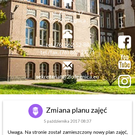
ul. Zielona 17
59-220 Legnica
tel. (76) 862-52-88
tel./fax. (76) 862-27-71
sekretariat@2lo.legnica.eu
Zmiana planu zajęć
5 października 2017 08:37
Uwaga. Na stronie został zamieszczony nowy plan zajęć,