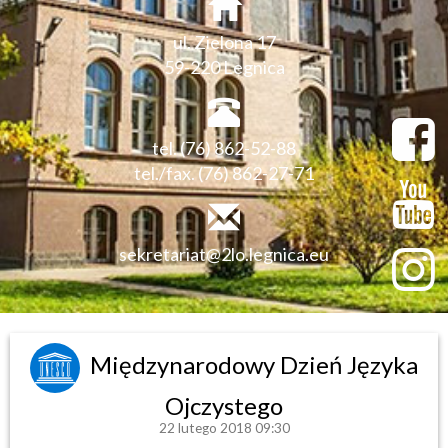
ul. Zielona 17
59-220 Legnica
tel. (76) 862-52-88
tel./fax. (76) 862-27-71
sekretariat@2lo.legnica.eu
Międzynarodowy Dzień Języka
Ojczystego
22 lutego 2018 09:30