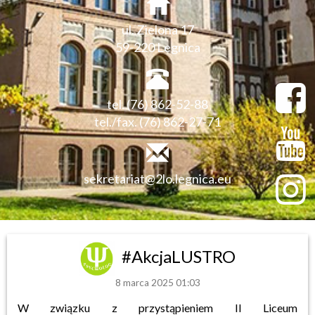
ul. Zielona 17
59-220 Legnica
tel. (76) 862-52-88
tel./fax. (76) 862-27-71
sekretariat@2lo.legnica.eu
#AkcjaLUSTRO
8 marca 2025 01:03
W związku z przystąpieniem II Liceum