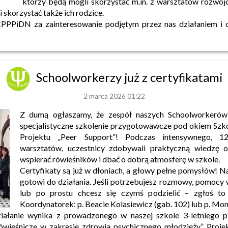
którzy będą mogli skorzystać m.in. z warsztatów rozwoj
 skorzystać także ich rodzice.
PPPiDN za zainteresowanie podjętym przez nas działaniem i c
Schoolworkerzy już z certyfikatami
2 marca 2026 01:22
Z dumą ogłaszamy, że zespół naszych Schoolworkerów 
specjalistyczne szkolenie przygotowawcze pod okiem Szk
Projektu „Peer Support”! Podczas intensywnego, 1
warsztatów, uczestnicy zdobywali praktyczną wiedzę o
wspierać rówieśników i dbać o dobrą atmosferę w szkole.
Certyfikaty są już w dłoniach, a głowy pełne pomysłów! N
gotowi do działania. Jeśli potrzebujesz rozmowy, pomocy
lub po prostu chcesz się czymś podzielić – zgłoś to
Koordynatorek: p. Beacie Kolasiewicz (gab. 102) lub p. Monic
iałanie wynika z prowadzonego w naszej szkole 3-letniego p
ówieśnicze w zakresie zdrowia psychicznego młodzieży”. Proje