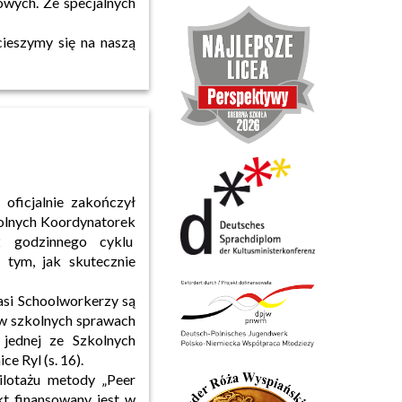
owych. Ze specjalnych
ieszymy się na naszą
oficjalnie zakończył
olnych Koordynatorek
2 godzinnego cyklu
 tym, jak skutecznie
asi Schoolworkerzy są
 w szkolnych sprawach
 jednej ze Szkolnych
e Ryl (s. 16).
ilotażu metody „Peer
kt finansowany jest w