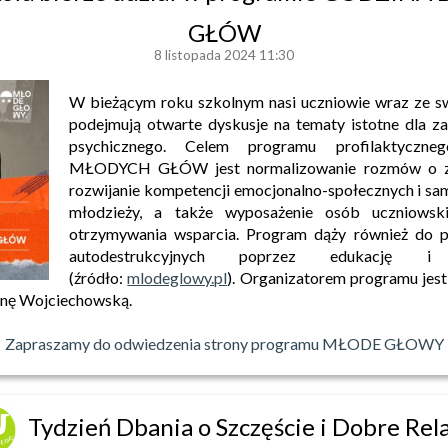
GŁÓW
8 listopada 2024 11:30
W bieżącym roku szkolnym nasi uczniowie wraz ze
podejmują otwarte dyskusje na tematy istotne dla z
psychicznego. Celem programu profilaktyc
MŁODYCH GŁÓW jest normalizowanie rozmów o zd
rozwijanie kompetencji emocjonalno-społecznych i s
młodzieży, a także wyposażenie osób uczniowsk
otrzymywania wsparcia. Program dąży również do p
autodestrukcyjnych poprzez edukację 
(źródło:
mlodeglowy.pl
). Organizatorem programu je
ynę Wojciechowską.
Zapraszamy do odwiedzenia strony programu MŁODE GŁOWY
Tydzień Dbania o Szczęście i Dobre Rel