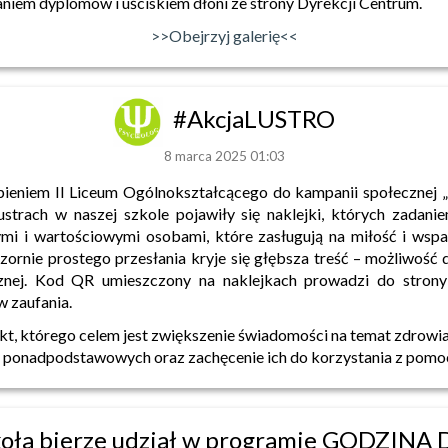
niem dyplomów i uściskiem dłoni ze strony Dyrekcji Centrum.
>>Obejrzyj galerię<<
#AkcjaLUSTRO
8 marca 2025 01:03
pieniem II Liceum Ogólnokształcącego do kampanii społeczne
trach w naszej szkole pojawiły się naklejki, których zadani
ymi i wartościowymi osobami, które zasługują na miłość i wsp
zornie prostego przesłania kryje się głębsza treść – możliwość 
nej. Kod QR umieszczony na naklejkach prowadzi do strony
w zaufania.
ekt, którego celem jest zwiększenie świadomości na temat zdrowi
 ponadpodstawowych oraz zachęcenie ich do korzystania z pomo
koła bierze udział w programie GODZI