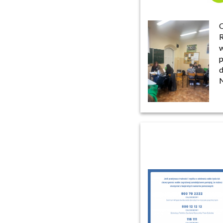
O
R
p
d
N