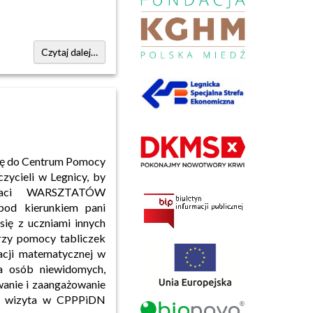
Czytaj dalej…
się do Centrum Pomocy
zycieli w Legnicy, by
staci WARSZTATÓW
od kierunkiem pani
się z uczniami innych
przy pomocy tabliczek
tacji matematycznej w
la osób niewidomych,
wanie i zaangażowanie
za wizyta w CPPPiDN