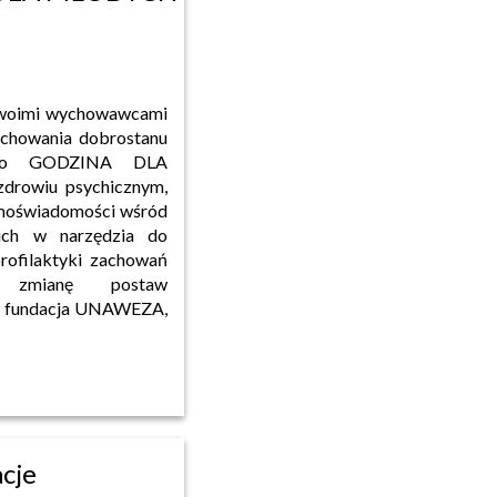
 swoimi wychowawcami
achowania dobrostanu
znego GODZINA DLA
rowiu psychicznym,
amoświadomości wśród
ich w narzędzia do
rofilaktyki zachowań
i zmianę postaw
st fundacja UNAWEZA,
acje