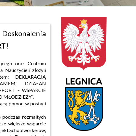
i Doskonalenia
RT!
cącego oraz Centrum
 Nauczycieli złożyli
ntem: DEKLARACJĄ
AMEM DZIAŁAŃ
PPORT – WSPARCIE
 MŁODZIEŻY”.
zącą pomoc w postaci
le podczas rozmaitych
cze większe wsparcie
ojekt Schoolworkerów,