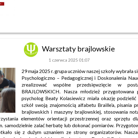
Warsztaty brajlowskie
1 czerwca 2025 01:07
29 maja 2025 r. grupa uczniów naszej szkoły wybrała 
Psychologiczno – Pedagogicznej i Doskonalenia Nauc
zrealizować wspólne przedsięwzięcie w po
BRAJLOWSKICH. Nasza młodzież przygotowana p
psycholog Beaty Kolasiewicz miała okazję podzielić 
szkół swoją znajomością alfabetu Braille’a, pisania 
brajlowskich i maszyny brajlowskiej, stosowania no
zystania elementów orientacji przestrzennej oraz sprzętu d
n. samodzielnie zalać herbatę lub dokonać pomiarów. Przygoto
otkało się z dużym uznaniem ze strony organizatorów. Nas