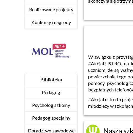
skończyła się otrzyma
Realizowane projekty
Konkursy i nagrody
W związku z przystą
#AkcjaLUSTRO, na lus
uczniom, że są ważn
powierzchnią tego po
Biblioteka
pomocy psychologicz
bezpłatnych telefonó
Pedagog
#AkcjaLustro to proj
Psycholog szkolny
młodzieży w szkołach
Pedagog specjalny
Nasza sz
Doradztwo zawodowe