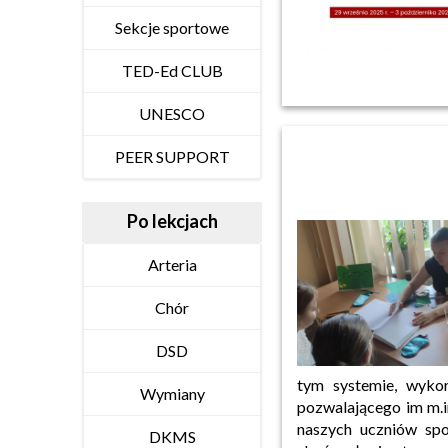
Sekcje sportowe
TED-Ed CLUB
UNESCO
PEER SUPPORT
Po lekcjach
Arteria
Chór
DSD
tym systemie, wykor
Wymiany
pozwalającego im m.i
naszych uczniów sp
DKMS