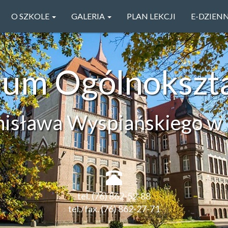
O SZKOLE
GALERIA
PLAN LEKCJI
E-DZIEN
ceum Ogólnokszt
anisława Wyspiańskiego w 
tel. (76) 862-52-88
tel./fax. (76) 862-27-71