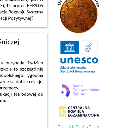
), Priorytet FERS.05
dacja Rozwoju Systemu
acji Pozytywnej”.
niczej
ku przypada Tydzień
zkole to szczególnie
nopolskiego Tygodnia
ażne są dobre relacje,
 przemocy.
dukacji Narodowej do
mi: