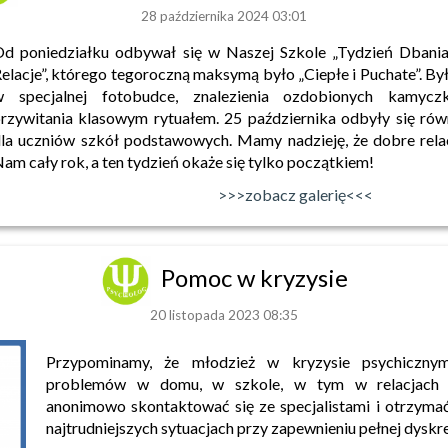
28 października 2024 03:01
d poniedziałku odbywał się w Naszej Szkole „Tydzień Dbania
elacje”, którego tegoroczną maksymą było „Ciepłe i Puchate”. Był
w specjalnej fotobudce, znalezienia ozdobionych kamycz
rzywitania klasowym rytuałem. 25 października odbyły się równ
la uczniów szkół podstawowych. Mamy nadzieję, że dobre rela
am cały rok, a ten tydzień okaże się tylko początkiem!
>>>zobacz galerię<<<
Pomoc w kryzysie
20 listopada 2023 08:35
Przypominamy, że młodzież w kryzysie psychiczny
problemów w domu, w szkole, w tym w relacjach r
anonimowo skontaktować się ze specjalistami i otrzyma
najtrudniejszych sytuacjach przy zapewnieniu pełnej dyskre