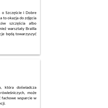
 o Szczęście i Dobre
a to okazja do zdjęcia
ków szczęścia albo
ież warsztaty Brailla
cje będą towarzyszyć
m, która doświadcza
ówieśniczych, może
ć fachowe wsparcie w
cji.