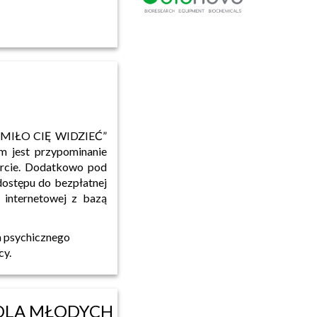
j „MIŁO CIĘ WIDZIEĆ”
em jest przypominanie
arcie. Dodatkowo pod
dostępu do bezpłatnej
 internetowej z bazą
a psychicznego
cy.
NA DLA MŁODYCH