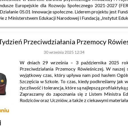
dusze Europejskie dla Rozwoju Społecznego 2021-2027 (FERS
 Działanie 05.01 Innowacje społeczne. Liderem projektu jest Fun
ie z Ministerstwem Edukacji Narodowej i Fundacją „Instytut Eduk
Tydzień Przeciwdziałania Przemocy Rówieś
30 września 2025 12:34
W dniach 29 września – 3 października 2025 ro
Przeciwdziałania Przemocy Rówieśniczej. W naszej s
wyjątkowy czas, który upływa nam pod hasłem Ogól
Szczęścia w Szkole. To czas, kiedy podkreślamy jak w
życzliwość i tolerancja, które są najlepszą profilaktyką
Zapraszamy do zapoznania się z Listem Ministra E
Rodziców oraz Uczniów, a także z ciekawymi materiała