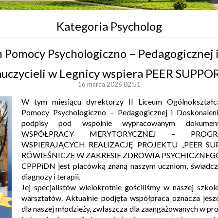
Kategoria Psycholog
 Pomocy Psychologiczno – Pedagogicznej 
uczycieli w Legnicy wspiera PEER SUPPO
16 marca 2026 02:51
W tym miesiącu dyrektorzy II Liceum Ogólnokształ
Pomocy Psychologiczno – Pedagogicznej i Doskonalenia
podpisy pod wspólnie wypracowanym dokume
WSPÓŁPRACY MERYTORYCZNEJ – PROGR
WSPIERAJĄCYCH REALIZACJĘ PROJEKTU „PEER SU
RÓWIEŚNICZE W ZAKRESIE ZDROWIA PSYCHICZNEGO
CPPPiDN jest placówką znaną naszym uczniom, świadc
diagnozy i terapii.
Jej specjalistów wielokrotnie gościliśmy w naszej szko
warsztatów. Aktualnie podjęta współpraca oznacza jesz
dla naszej młodzieży, zwłaszcza dla zaangażowanych w pr