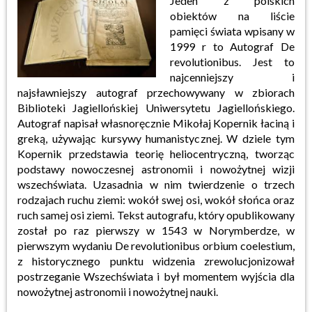
Jeden z polskich
obiektów na liście
pamięci świata wpisany w
1999 r to Autograf De
revolutionibus. Jest to
najcenniejszy i
najsławniejszy autograf przechowywany w zbiorach
Biblioteki Jagiellońskiej Uniwersytetu Jagiellońskiego.
Autograf napisał własnoręcznie Mikołaj Kopernik łaciną i
greką, używając kursywy humanistycznej. W dziele tym
Kopernik przedstawia teorię heliocentryczną, tworząc
podstawy nowoczesnej astronomii i nowożytnej wizji
wszechświata.
Uzasadnia w nim twierdzenie o trzech
rodzajach ruchu ziemi: wokół swej osi, wokół słońca oraz
ruch samej osi ziemi. Tekst autografu, który opublikowany
został po raz pierwszy w 1543 w Norymberdze, w
pierwszym wydaniu De revolutionibus orbium coelestium,
z historycznego punktu widzenia zrewolucjonizował
postrzeganie Wszechświata i był momentem wyjścia dla
nowożytnej astronomii i nowożytnej nauki.