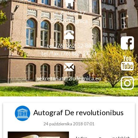
ul. Zielona 17
59-220 Legnica
tel. (76) 862-52-88
tel./fax. (76) 862-27-71
sekretariat@2lo.legnica.eu
Autograf De revolutionibus
24 października 2018 07:01