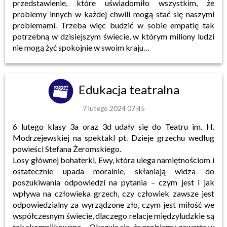
przedstawienie, które uświadomiło wszystkim, że
problemy innych w każdej chwili mogą stać się naszymi
problemami. Trzeba więc budzić w sobie empatię tak
potrzebną w dzisiejszym świecie, w którym miliony ludzi
nie mogą żyć spokojnie w swoim kraju…
Edukacja teatralna
7 lutego 2024 07:45
6 lutego klasy 3a oraz 3d udały się do Teatru im. H.
Modrzejewskiej na spektakl pt. Dzieje grzechu według
powieści Stefana Żeromskiego.
Losy głównej bohaterki, Ewy, która ulega namiętnościom i
ostatecznie upada moralnie, skłaniają widza do
poszukiwania odpowiedzi na pytania – czym jest i jak
wpływa na człowieka grzech, czy człowiek zawsze jest
odpowiedzialny za wyrządzone zło, czym jest miłość we
współczesnym świecie, dlaczego relacje międzyludzkie są
tak skomplikowane… Okazuje się, że problemy zawarte w