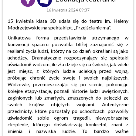
16 kwietnia 2024 09:37
15 kwietnia klasa 3D udała się do teatru im. Heleny
Modrzejewskiej na spektakl pt. „Przejścia nie ma”.
Unikatowa forma przedstawienia utrzymanego w
konwencji spaceru pozwoliła bliżej zaznajomić się z
realiami życia ludzi, którzy na co dzień określani są jako
uchodźcy. Dramatycznie rozpoczynający się spektakl
uświadomił widzom, ile zła dzieje się na świecie, jak wiele
jest miejsc, z których ludzie uciekają przed wojną,
próbując chronić życie swoje i swoich najbliższych.
Widzowie, przemieszczając się po scenie, pokonując
kolejne etapy-stacje, poznali historie ludzi uwięzionych,
zaginionych lub zmarłych, zmuszonych do ucieczki ze
swoich krajów objętych wojnami. Autentyczne
przedmioty, które pozostały po uchodźcach, pozwoliły
uświadomić sobie ogrom tragedii, niewyobrażalne
cierpienie, którego doświadczają konkretni, znani z
imienia i nazwiska ludzie. To bardzo ważne