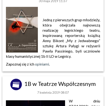
30 maja 2019 11:37
Jedną z pierwszych grup młodzieży,
która obejrzała najnowszą
realizację legnickiego teatru,
inspirowaną reporterską książką
Anny Bikont „My z Jedwabnego”
sztukę Artura Pałygi w reżyserii
Pawła Passiniego, byli uczniowie
klasy humanistycznej 1b II LO w Legnicy.
Zapoznaj się z ich
opiniami
.
1B w Teatrze Współczesnym
7 kwietnia 2019 08:07
W dniu