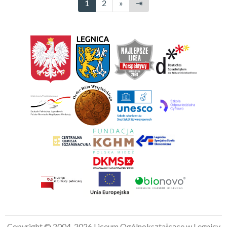
1
2
»
⇥
Copyright © 2004-2026 Liceum Ogólnokształcące w Legnicy