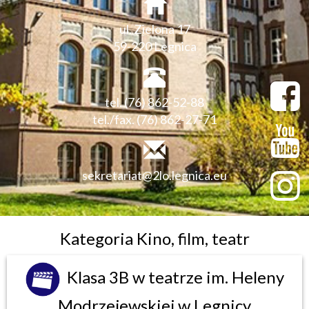
ul. Zielona 17
59-220 Legnica
tel. (76) 862-52-88
tel./fax. (76) 862-27-71
sekretariat@2lo.legnica.eu
Kategoria Kino, film, teatr
Klasa 3B w teatrze im. Heleny
Modrzejewskiej w Legnicy