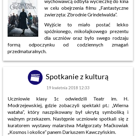
wychowawcą odbyła wycieczkę do kina
w celu obejrzenia filmu „Fantastyczne
zwierzęta: Zbrodnie Grindelwalda”.
Wyjście to miało postać lekko
spóźnionego, mikołajkowego prezentu
dla uczniów oraz było swego rodzaju
formą odpoczynku od codziennych zmagań
przedmaturalnych.
Spotkanie z kulturą
19 kwietnia 2018 12:33
Uczniowie klasy 1c odwiedzili Teatr im. H.
Modrzejewskiej, gdzie zobaczyli spektakl pt.: „Wierna
wataha”, który naszpikowany był ukrytą symboliką i
ważnym przekazem. Następnie uczniowie spotkali się z
kuratorem wystawy malarstwa Małgorzaty Maćkowiak
„Kosmos i okolice” panem Dariuszem Kawczyńskim.