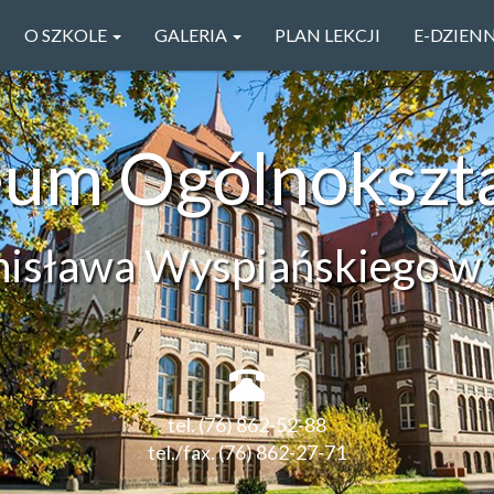
O SZKOLE
GALERIA
PLAN LEKCJI
E-DZIEN
ceum Ogólnokszt
anisława Wyspiańskiego w 
tel. (76) 862-52-88
tel./fax. (76) 862-27-71