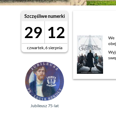
Szczęśliwe numerki
29
12
We 
obej
czwartek, 6 sierpnia
Wyjś
swe
Jubileusz 75-lat