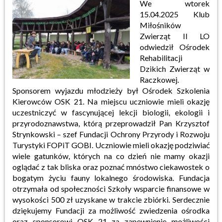
We wtorek
15.04.2025 Klub
Miłośników
Zwierząt II LO
odwiedził Ośrodek
Rehabilitacji
Dzikich Zwierząt w
Raczkowej.
Sponsorem wyjazdu młodzieży był Ośrodek Szkolenia
Kierowców OSK 21. Na miejscu uczniowie mieli okazję
uczestniczyć w fascynującej lekcji biologii, ekologii i
przyrodoznawstwa, którą przeprowadził Pan Krzysztof
Strynkowski – szef Fundacji Ochrony Przyrody i Rozwoju
Turystyki FOPiT GOBI. Uczniowie mieli okazję podziwiać
wiele gatunków, których na co dzień nie mamy okazji
oglądać z tak bliska oraz poznać mnóstwo ciekawostek o
bogatym życiu fauny lokalnego środowiska. Fundacja
otrzymała od społeczności Szkoły wsparcie finansowe w
wysokości 500 zł uzyskane w trakcie zbiórki. Serdecznie
dziękujemy Fundacji za możliwość zwiedzenia ośrodka
oraz sponsorowi OSK 21 za zapewnienie możliwości