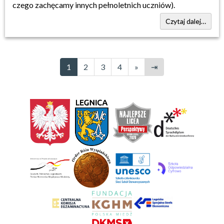
czego zachęcamy innych pełnoletnich uczniów).
Czytaj dalej…
1
2
3
4
»
⇥