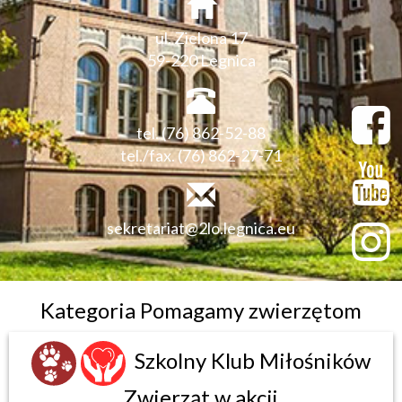
ul. Zielona 17
59-220 Legnica
tel. (76) 862-52-88
tel./fax. (76) 862-27-71
sekretariat@2lo.legnica.eu
Kategoria Pomagamy zwierzętom
Szkolny Klub Miłośników
Zwierząt w akcji