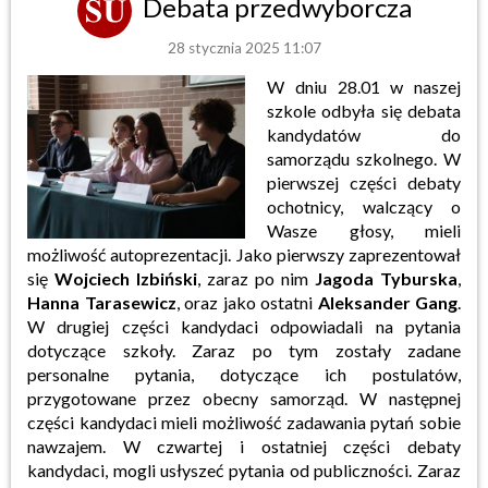
Debata przedwyborcza
28 stycznia 2025 11:07
W dniu 28.01 w naszej
szkole odbyła się debata
kandydatów do
samorządu szkolnego. W
pierwszej części debaty
ochotnicy, walczący o
Wasze głosy, mieli
możliwość autoprezentacji. Jako pierwszy zaprezentował
się
Wojciech Izbiński
, zaraz po nim
Jagoda Tyburska
,
Hanna Tarasewicz
, oraz jako ostatni
Aleksander Gang
.
W drugiej części kandydaci odpowiadali na pytania
dotyczące szkoły. Zaraz po tym zostały zadane
personalne pytania, dotyczące ich postulatów,
przygotowane przez obecny samorząd. W następnej
części kandydaci mieli możliwość zadawania pytań sobie
nawzajem. W czwartej i ostatniej części debaty
kandydaci, mogli usłyszeć pytania od publiczności. Zaraz