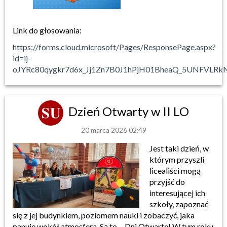
Link do głosowania:
https://forms.cloud.microsoft/Pages/ResponsePage.aspx?
id=ij-
oJYRc80qygkr7d6x_Jj1Zn7B0J1hPjH01BheaQ_5UNFVLR
Dzień Otwarty w II LO
20 marca 2026 02:49
Jest taki dzień, w
którym przyszli
licealiści mogą
przyjść do
interesującej ich
szkoły, zapoznać
się z jej budynkiem, poziomem nauki i zobaczyć, jaka
panuje wokół atmosfera. Są to… Dni Otwarte! W tym roku