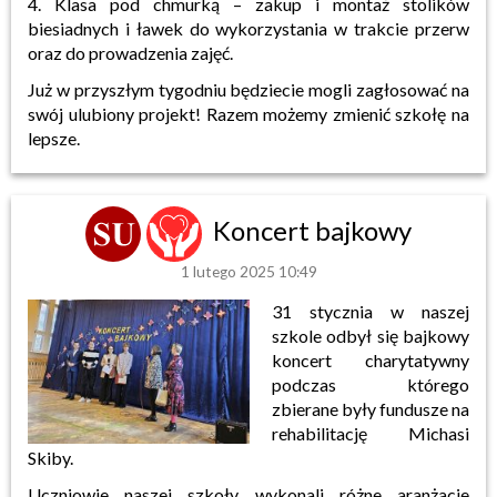
4. Klasa pod chmurką – zakup i montaż stolików
biesiadnych i ławek do wykorzystania w trakcie przerw
oraz do prowadzenia zajęć.
Już w przyszłym tygodniu będziecie mogli zagłosować na
swój ulubiony projekt! Razem możemy zmienić szkołę na
lepsze.
Koncert bajkowy
1 lutego 2025 10:49
31 stycznia w naszej
szkole odbył się bajkowy
koncert charytatywny
podczas którego
zbierane były fundusze na
rehabilitację Michasi
Skiby.
Uczniowie naszej szkoły wykonali różne aranżacje