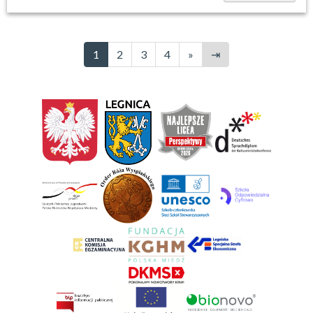
1
2
3
4
»
⇥