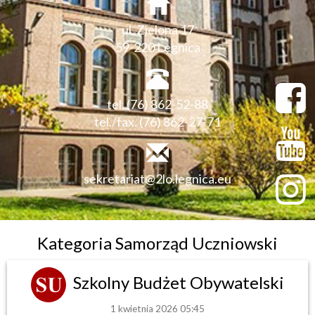
ul. Zielona 17
59-220 Legnica
tel. (76) 862-52-88
tel./fax. (76) 862-27-71
sekretariat@2lo.legnica.eu
Kategoria Samorząd Uczniowski
Szkolny Budżet Obywatelski
1 kwietnia 2026 05:45