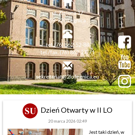
ul. Zielona 17
59-220 Legnica
tel. (76) 862-52-88
tel./fax. (76) 862-27-71
sekretariat@2lo.legnica.eu
Dzień Otwarty w II LO
20 marca 2026 02:49
Jest taki dzień, w