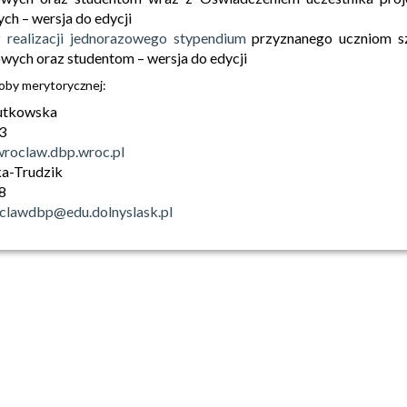
h – wersja do edycji
 realizacji jednorazowego stypendium
przyznanego uczniom s
ych oraz studentom – wersja do edycji
oby merytorycznej:
utkowska
13
roclaw.dbp.wroc.pl
a-Trudzik
08
oclawdbp@edu.dolnyslask.pl