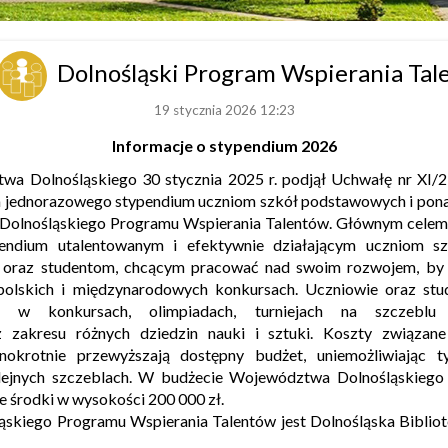
Dolnośląski Program Wspierania Ta
19 stycznia 2026 12:23
Informacje o stypendium 2026
a Dolnośląskiego 30 stycznia 2025 r. podjął Uchwałę nr XI
a jednorazowego stypendium uczniom szkół podstawowych i po
Dolnośląskiego Programu Wspierania Talentów. Głównym celem
ypendium utalentowanym i efektywnie działającym uczniom s
oraz studentom, chcącym pracować nad swoim rozwojem, by u
polskich i międzynarodowych konkursach. Uczniowie oraz stud
ia w konkursach, olimpiadach, turniejach na szczeblu
 zakresu różnych dziedzin nauki i sztuki. Koszty związan
ednokrotnie przewyższają dostępny budżet, uniemożliwiając
olejnych szczeblach. W budżecie Województwa Dolnośląskiego 
e środki w wysokości 200 000 zł.
ąskiego Programu Wspierania Talentów jest Dolnośląska Bibli