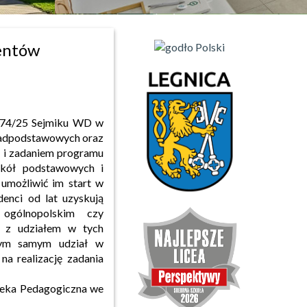
lentów
/274/25 Sejmiku WD w
nadpodstawowych oraz
 i zadaniem programu
zkół podstawowych i
możliwić im start w
enci od lat uzyskują
 ogólnopolskim czy
e z udziałem w tych
 tym samym udział w
na realizację zadania
oteka Pedagogiczna we