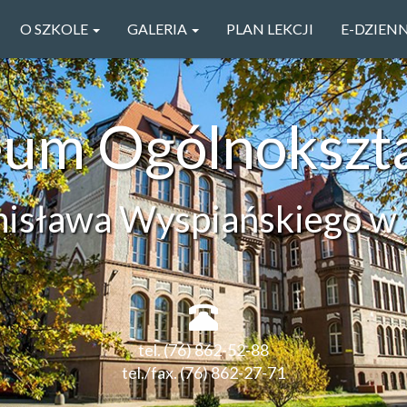
O SZKOLE
GALERIA
PLAN LEKCJI
E-DZIEN
ceum Ogólnokszt
anisława Wyspiańskiego w 
tel. (76) 862-52-88
tel./fax. (76) 862-27-71