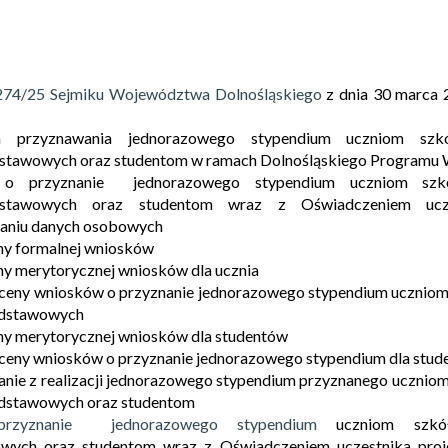
274/25 Sejmiku Województwa Dolnośląskiego
z dnia 30 marca 
n przyznawania jednorazowego stypendium uczniom sz
tawowych oraz studentom w ramach Dolnośląskiego Programu W
 o przyznanie jednorazowego stypendium uczniom szk
dstawowych oraz studentom wraz z Oświadczeniem ucze
aniu danych osobowych
ny formalnej wniosków
ny merytorycznej wniosków dla ucznia
oceny wniosków o przyznanie jednorazowego stypendium ucznio
odstawowych
ny merytorycznej wniosków dla studentów
oceny wniosków o przyznanie jednorazowego stypendium dla stu
nie z realizacji jednorazowego stypendium przyznanego uczni
dstawowych oraz studentom
rzyznanie jednorazowego stypendium
uczniom szkó
wych oraz studentom wraz z Oświadczeniem uczestnika proje