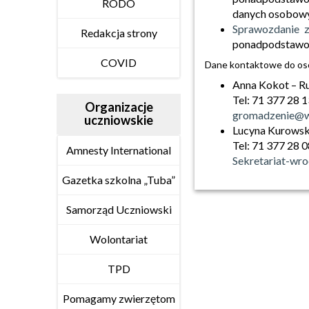
RODO
danych osobowyc
Sprawozdanie z
Redakcja strony
ponadpodstawow
COVID
Dane kontaktowe do os
Anna Kokot – R
Tel: 71 377 28 
Organizacje
gromadzenie@w
uczniowskie
Lucyna Kurowsk
Tel: 71 377 28 
Amnesty International
Sekretariat-wr
Gazetka szkolna „Tuba”
Samorząd Uczniowski
Wolontariat
TPD
Pomagamy zwierzętom