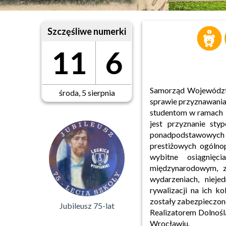
Szczęśliwe numerki
11
6
Samorząd Województw
środa, 5 sierpnia
sprawie przyznawani
studentom w ramach 
jest przyznanie st
ponadpodstawowych 
prestiżowych ogólno
wybitne osiągnięc
międzynarodowym, z
wydarzeniach, niej
rywalizacji na ich k
zostały zabezpieczon
Jubileusz 75-lat
Realizatorem Dolnośl
Wrocławiu.