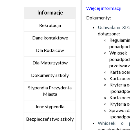
Więcej informacji
Informacje
Dokumenty:
Rekrutacja
Uchwała nr XI/
dołączone:
Dane kontaktowe
Regulami
ponadpods
Dla Rodziców
Wniosek
ponadpo
Dla Maturzystów
przetwarz
Karta oce
Dokumenty szkoły
Karta oce
Kryteria 
Stypendia Prezydenta
i ponadp
Miasta
Karta oce
Kryteria 
Inne stypendia
Sprawozda
i ponadpo
Bezpieczeństwo szkoły
Wniosek o p
ponadpodstawo