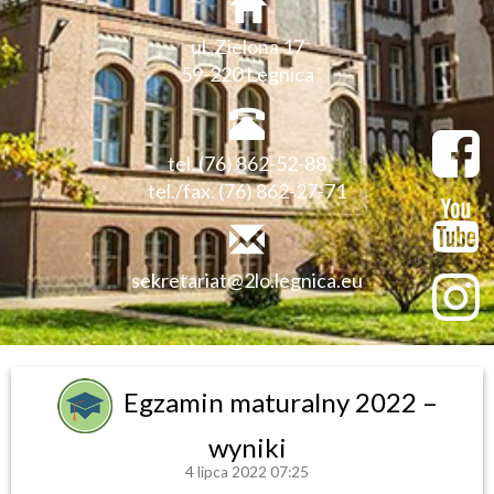
ul. Zielona 17
59-220 Legnica
tel. (76) 862-52-88
tel./fax. (76) 862-27-71
sekretariat@2lo.legnica.eu
Egzamin maturalny 2022 –
wyniki
4 lipca 2022 07:25