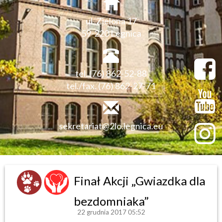
ul. Zielona 17
59-220 Legnica
tel. (76) 862-52-88
tel./fax. (76) 862-27-71
sekretariat@2lo.legnica.eu
Finał Akcji „Gwiazdka dla
bezdomniaka”
22 grudnia 2017 05:52